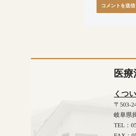
医療
くつ
〒503-2
岐阜県揖
TEL：
0
FAX：05