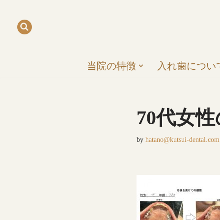
コ
ン
テ
当院の特徴
入れ歯につい
ン
ツ
へ
ス
70代女
キ
ッ
by
hatano@kutsui-dental.com
プ