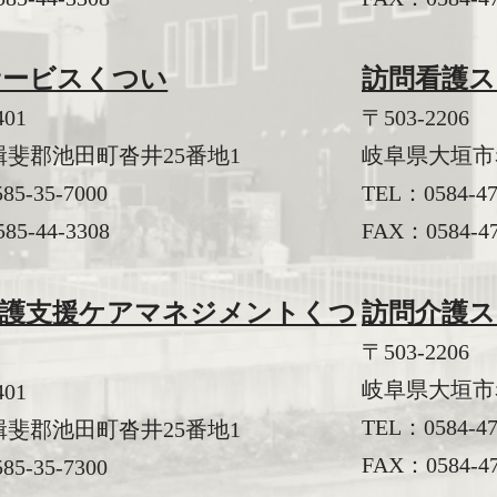
サービスくつい
訪問看護
401
〒503-2206
斐郡池田町沓井25番地1
岐阜県大垣市赤
585-35-7000
TEL：
0584-4
85-44-3308
FAX：0584-47
介護支援ケアマネジメントくつ
訪問介護
〒503-2206
岐阜県大垣市赤
401
TEL：
0584-4
斐郡池田町沓井25番地1
FAX：0584-47
585-35-7300