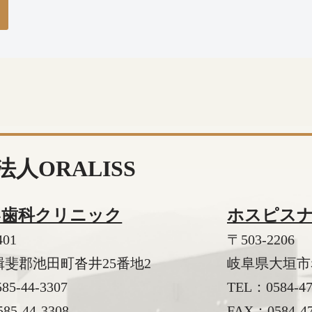
法人ORALISS
い歯科クリニック
ホスピス
401
〒503-2206
斐郡池田町沓井25番地2
岐阜県大垣市赤
585-44-3307
TEL：
0584-4
85-44-3308
FAX：0584-47