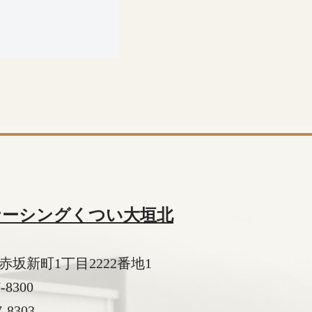
ナーシングくつい大垣北
坂新町1丁目2222番地1
7-8300
-8303