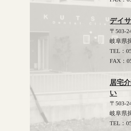
デイ
〒503-2
岐阜県揖
TEL：
0
FAX：05
居宅
い
〒503-2
岐阜県揖
TEL：
0